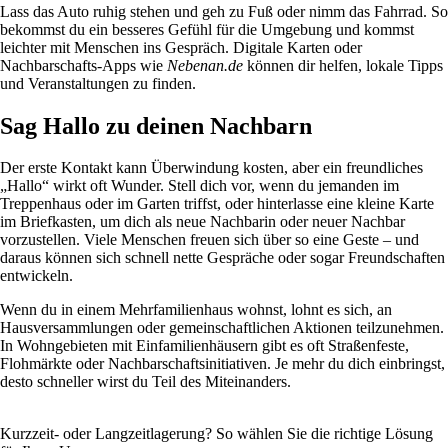
Lass das Auto ruhig stehen und geh zu Fuß oder nimm das Fahrrad. So
bekommst du ein besseres Gefühl für die Umgebung und kommst
leichter mit Menschen ins Gespräch. Digitale Karten oder
Nachbarschafts-Apps wie
Nebenan.de
können dir helfen, lokale Tipps
und Veranstaltungen zu finden.
Sag Hallo zu deinen Nachbarn
Der erste Kontakt kann Überwindung kosten, aber ein freundliches
„Hallo“ wirkt oft Wunder. Stell dich vor, wenn du jemanden im
Treppenhaus oder im Garten triffst, oder hinterlasse eine kleine Karte
im Briefkasten, um dich als neue Nachbarin oder neuer Nachbar
vorzustellen. Viele Menschen freuen sich über so eine Geste – und
daraus können sich schnell nette Gespräche oder sogar Freundschaften
entwickeln.
Wenn du in einem Mehrfamilienhaus wohnst, lohnt es sich, an
Hausversammlungen oder gemeinschaftlichen Aktionen teilzunehmen.
In Wohngebieten mit Einfamilienhäusern gibt es oft Straßenfeste,
Flohmärkte oder Nachbarschaftsinitiativen. Je mehr du dich einbringst,
desto schneller wirst du Teil des Miteinanders.
Kurzzeit- oder Langzeitlagerung? So wählen Sie die richtige Lösung