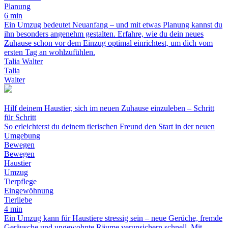
Planung
6 min
Ein Umzug bedeutet Neuanfang – und mit etwas Planung kannst du
ihn besonders angenehm gestalten. Erfahre, wie du dein neues
Zuhause schon vor dem Einzug optimal einrichtest, um dich vom
ersten Tag an wohlzufühlen.
Talia Walter
Talia
Walter
Hilf deinem Haustier, sich im neuen Zuhause einzuleben – Schritt
für Schritt
So erleichterst du deinem tierischen Freund den Start in der neuen
Umgebung
Bewegen
Bewegen
Haustier
Umzug
Tierpflege
Eingewöhnung
Tierliebe
4 min
Ein Umzug kann für Haustiere stressig sein – neue Gerüche, fremde
Geräusche und ungewohnte Räume verunsichern schnell. Mit