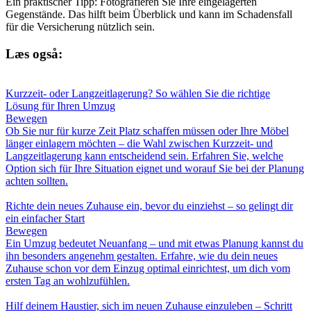
Ein praktischer Tipp: Fotografieren Sie Ihre eingelagerten
Gegenstände. Das hilft beim Überblick und kann im Schadensfall
für die Versicherung nützlich sein.
Læs også:
Kurzzeit- oder Langzeitlagerung? So wählen Sie die richtige
Lösung für Ihren Umzug
Bewegen
Ob Sie nur für kurze Zeit Platz schaffen müssen oder Ihre Möbel
länger einlagern möchten – die Wahl zwischen Kurzzeit- und
Langzeitlagerung kann entscheidend sein. Erfahren Sie, welche
Option sich für Ihre Situation eignet und worauf Sie bei der Planung
achten sollten.
Richte dein neues Zuhause ein, bevor du einziehst – so gelingt dir
ein einfacher Start
Bewegen
Ein Umzug bedeutet Neuanfang – und mit etwas Planung kannst du
ihn besonders angenehm gestalten. Erfahre, wie du dein neues
Zuhause schon vor dem Einzug optimal einrichtest, um dich vom
ersten Tag an wohlzufühlen.
Hilf deinem Haustier, sich im neuen Zuhause einzuleben – Schritt