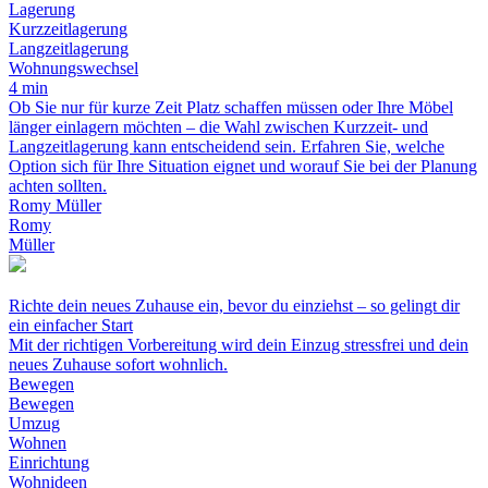
Lagerung
Kurzzeitlagerung
Langzeitlagerung
Wohnungswechsel
4 min
Ob Sie nur für kurze Zeit Platz schaffen müssen oder Ihre Möbel
länger einlagern möchten – die Wahl zwischen Kurzzeit- und
Langzeitlagerung kann entscheidend sein. Erfahren Sie, welche
Option sich für Ihre Situation eignet und worauf Sie bei der Planung
achten sollten.
Romy Müller
Romy
Müller
Richte dein neues Zuhause ein, bevor du einziehst – so gelingt dir
ein einfacher Start
Mit der richtigen Vorbereitung wird dein Einzug stressfrei und dein
neues Zuhause sofort wohnlich.
Bewegen
Bewegen
Umzug
Wohnen
Einrichtung
Wohnideen