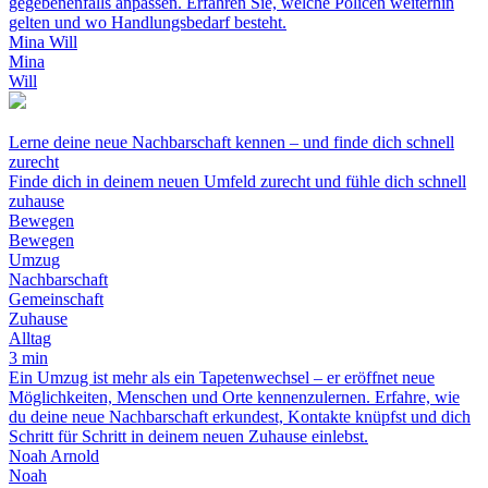
gegebenenfalls anpassen. Erfahren Sie, welche Policen weiterhin
gelten und wo Handlungsbedarf besteht.
Mina Will
Mina
Will
Lerne deine neue Nachbarschaft kennen – und finde dich schnell
zurecht
Finde dich in deinem neuen Umfeld zurecht und fühle dich schnell
zuhause
Bewegen
Bewegen
Umzug
Nachbarschaft
Gemeinschaft
Zuhause
Alltag
3 min
Ein Umzug ist mehr als ein Tapetenwechsel – er eröffnet neue
Möglichkeiten, Menschen und Orte kennenzulernen. Erfahre, wie
du deine neue Nachbarschaft erkundest, Kontakte knüpfst und dich
Schritt für Schritt in deinem neuen Zuhause einlebst.
Noah Arnold
Noah