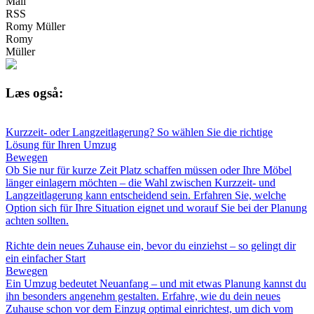
Mail
RSS
Romy Müller
Romy
Müller
Læs også:
Kurzzeit- oder Langzeitlagerung? So wählen Sie die richtige
Lösung für Ihren Umzug
Bewegen
Ob Sie nur für kurze Zeit Platz schaffen müssen oder Ihre Möbel
länger einlagern möchten – die Wahl zwischen Kurzzeit- und
Langzeitlagerung kann entscheidend sein. Erfahren Sie, welche
Option sich für Ihre Situation eignet und worauf Sie bei der Planung
achten sollten.
Richte dein neues Zuhause ein, bevor du einziehst – so gelingt dir
ein einfacher Start
Bewegen
Ein Umzug bedeutet Neuanfang – und mit etwas Planung kannst du
ihn besonders angenehm gestalten. Erfahre, wie du dein neues
Zuhause schon vor dem Einzug optimal einrichtest, um dich vom