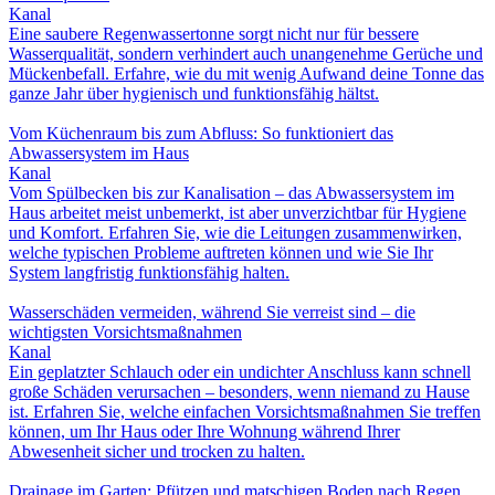
Kanal
Eine saubere Regenwassertonne sorgt nicht nur für bessere
Wasserqualität, sondern verhindert auch unangenehme Gerüche und
Mückenbefall. Erfahre, wie du mit wenig Aufwand deine Tonne das
ganze Jahr über hygienisch und funktionsfähig hältst.
Vom Küchenraum bis zum Abfluss: So funktioniert das
Abwassersystem im Haus
Kanal
Vom Spülbecken bis zur Kanalisation – das Abwassersystem im
Haus arbeitet meist unbemerkt, ist aber unverzichtbar für Hygiene
und Komfort. Erfahren Sie, wie die Leitungen zusammenwirken,
welche typischen Probleme auftreten können und wie Sie Ihr
System langfristig funktionsfähig halten.
Wasserschäden vermeiden, während Sie verreist sind – die
wichtigsten Vorsichtsmaßnahmen
Kanal
Ein geplatzter Schlauch oder ein undichter Anschluss kann schnell
große Schäden verursachen – besonders, wenn niemand zu Hause
ist. Erfahren Sie, welche einfachen Vorsichtsmaßnahmen Sie treffen
können, um Ihr Haus oder Ihre Wohnung während Ihrer
Abwesenheit sicher und trocken zu halten.
Drainage im Garten: Pfützen und matschigen Boden nach Regen