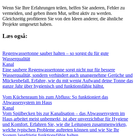
Wenn Sie Ihre Erfahrungen teilen, helfen Sie anderen, Fehler zu
vermeiden, und geben ihnen Mut, selbst aktiv zu werden.
Gleichzeitig profitieren Sie von den Ideen anderer, die ähnliche
Projekte umgesetzt haben.
Læs også:
Regenwassertonne sauber halten – so sorgst du für gute
Wasserqualität
Kanal
Eine saubere Regenwassertonne sorgt nicht nur für bessere
Wasserqualität, sondern verhindert auch unangenehme Gerüche und
Mückenbefall. Erfahre, wie du mit wenig Aufwand deine Tonne das
ganze Jahr über hygienisch und funktionsfähig hältst.
Vom Küchenraum bis zum Abfluss: So funktioniert das
Abwassersystem im Haus
Kanal
Vom Spülbecken bis zur Kanalisation – das Abwassersystem im
Haus arbeitet meist unbemerkt, ist aber unverzichtbar für Hygiene
und Komfort. Erfahren Sie, wie die Leitungen zusammenwirken,
welche typischen Probleme auftreten können und wie Sie Ihr
System langfristig funktionsfähig halten.