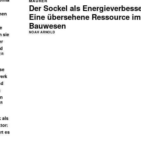
MAURER
Der Sockel als Energieverbess
inen
Eine übersehene Ressource im
Bauwesen
e
NOAH ARNOLD
 sie
er
nd
ER
se
erk
nd
g
rn
ER
 als
tor:
rt es