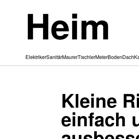
Heim
Elektriker
Sanitär
Maurer
Tischler
Meter
Boden
Dach
K
Kleine R
einfach 
ausbess