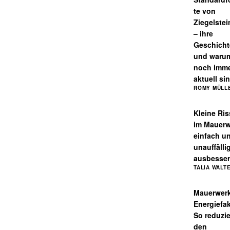
te von
Ziegelste
– ihre
Geschicht
und warum
noch imm
aktuell si
ROMY MÜLL
Kleine Ris
im Mauerw
einfach u
unauffälli
ausbesse
TALIA WALT
Mauerwerk
Energiefak
So reduzie
den