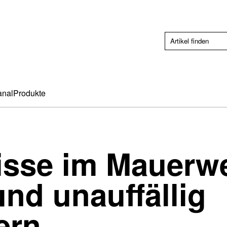
anal
Produkte
isse im Mauerw
und unauffällig
ern