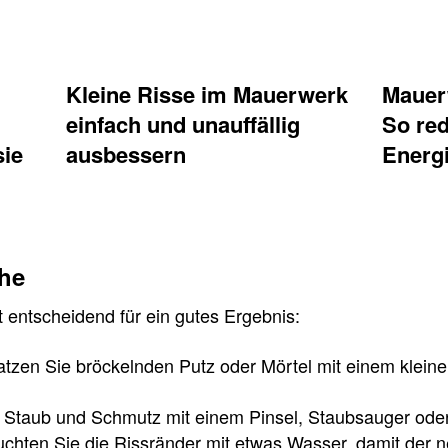
Kleine Risse im Mauerwerk
Mauerw
einfach und unauffällig
So red
sie
ausbessern
Energ
che
st entscheidend für ein gutes Ergebnis:
tzen Sie bröckelnden Putz oder Mörtel mit einem kleine
 Staub und Schmutz mit einem Pinsel, Staubsauger oder 
chten Sie die Rissränder mit etwas Wasser, damit der n