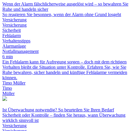
Wenn der Alarm fälschlicherweise ausgelöst wird – so bewahren Sie
Ruhe und handeln sicher
So reagieren Sie besonnen, wenn der Alarm ohne Grund losgeht
Versicherung
Versicherung
Sicherheit
Fehlalarm
Verhaltenstipps
Alarmanlage
Notfallmanagement
6 min
Ein Fehlalarm kann für Aufregung sorgen – doch mit dem richtigen
Verhalten bleibt die Situation unter Kontrolle. Erfahren Sie, wie Sie
Ruhe bewahren, sicher handeln und künftige Fehlalarme vermeiden
können.
Timo Müller
Timo
Müller
Ist Überwachung notwendig? So beurteilen Sie Ihren Bedarf
Sicherheit oder Kontrolle – finden Sie heraus, wann Überwachung
wirklich sinnvoll ist
Versicherung
Versicherung