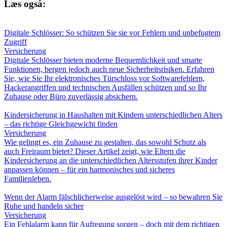
Læs også:
Digitale Schlösser: So schützen Sie sie vor Fehlern und unbefugtem
Zugriff
Versicherung
Digitale Schlösser bieten moderne Bequemlichkeit und smarte
Funktionen, bergen jedoch auch neue Sicherheitsrisiken. Erfahren
Sie, wie Sie Ihr elektronisches Türschloss vor Softwarefehlern,
Hackerangriffen und technischen Ausfällen schützen und so Ihr
Zuhause oder Büro zuverlässig absichern.
Kindersicherung in Haushalten mit Kindern unterschiedlichen Alters
– das richtige Gleichgewicht finden
Versicherung
Wie gelingt es, ein Zuhause zu gestalten, das sowohl Schutz als
auch Freiraum bietet? Dieser Artikel zeigt, wie Eltern die
Kindersicherung an die unterschiedlichen Altersstufen ihrer Kinder
anpassen können – für ein harmonisches und sicheres
Familienleben.
Wenn der Alarm fälschlicherweise ausgelöst wird – so bewahren Sie
Ruhe und handeln sicher
Versicherung
Ein Fehlalarm kann für Aufregung sorgen – doch mit dem richtigen