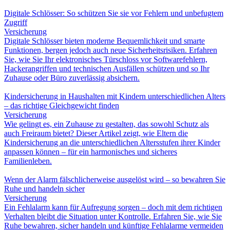
Digitale Schlösser: So schützen Sie sie vor Fehlern und unbefugtem
Zugriff
Versicherung
Digitale Schlösser bieten moderne Bequemlichkeit und smarte
Funktionen, bergen jedoch auch neue Sicherheitsrisiken. Erfahren
Sie, wie Sie Ihr elektronisches Türschloss vor Softwarefehlern,
Hackerangriffen und technischen Ausfällen schützen und so Ihr
Zuhause oder Büro zuverlässig absichern.
Kindersicherung in Haushalten mit Kindern unterschiedlichen Alters
– das richtige Gleichgewicht finden
Versicherung
Wie gelingt es, ein Zuhause zu gestalten, das sowohl Schutz als
auch Freiraum bietet? Dieser Artikel zeigt, wie Eltern die
Kindersicherung an die unterschiedlichen Altersstufen ihrer Kinder
anpassen können – für ein harmonisches und sicheres
Familienleben.
Wenn der Alarm fälschlicherweise ausgelöst wird – so bewahren Sie
Ruhe und handeln sicher
Versicherung
Ein Fehlalarm kann für Aufregung sorgen – doch mit dem richtigen
Verhalten bleibt die Situation unter Kontrolle. Erfahren Sie, wie Sie
Ruhe bewahren, sicher handeln und künftige Fehlalarme vermeiden