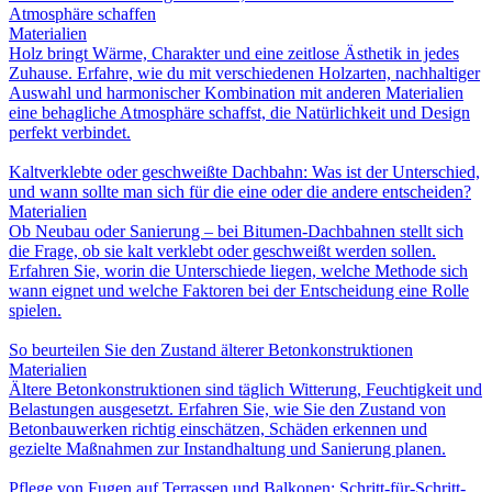
Atmosphäre schaffen
Materialien
Holz bringt Wärme, Charakter und eine zeitlose Ästhetik in jedes
Zuhause. Erfahre, wie du mit verschiedenen Holzarten, nachhaltiger
Auswahl und harmonischer Kombination mit anderen Materialien
eine behagliche Atmosphäre schaffst, die Natürlichkeit und Design
perfekt verbindet.
Kaltverklebte oder geschweißte Dachbahn: Was ist der Unterschied,
und wann sollte man sich für die eine oder die andere entscheiden?
Materialien
Ob Neubau oder Sanierung – bei Bitumen-Dachbahnen stellt sich
die Frage, ob sie kalt verklebt oder geschweißt werden sollen.
Erfahren Sie, worin die Unterschiede liegen, welche Methode sich
wann eignet und welche Faktoren bei der Entscheidung eine Rolle
spielen.
So beurteilen Sie den Zustand älterer Betonkonstruktionen
Materialien
Ältere Betonkonstruktionen sind täglich Witterung, Feuchtigkeit und
Belastungen ausgesetzt. Erfahren Sie, wie Sie den Zustand von
Betonbauwerken richtig einschätzen, Schäden erkennen und
gezielte Maßnahmen zur Instandhaltung und Sanierung planen.
Pflege von Fugen auf Terrassen und Balkonen: Schritt-für-Schritt-