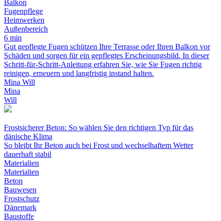
Balkon
Fugenpflege
Heimwerken
Außenbereich
6 min
Gut gepflegte Fugen schützen Ihre Terrasse oder Ihren Balkon vor
Schäden und sorgen für ein gepflegtes Erscheinungsbild. In dieser
Schritt-für-Schritt-Anleitung erfahren Sie, wie Sie Fugen richtig
reinigen, erneuern und langfristig instand halten.
Mina Will
Mina
Will
Frostsicherer Beton: So wählen Sie den richtigen Typ für das
dänische Klima
So bleibt Ihr Beton auch bei Frost und wechselhaftem Wetter
dauerhaft stabil
Materialien
Materialien
Beton
Bauwesen
Frostschutz
Dänemark
Baustoffe