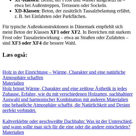
etwa bei Außentreppen, Terrassen oder Sockeln.
XD-Klassen
: Beton, der zusätzlich Tausalzbelastung erfährt,
z. B. bei Einfahrten oder Parkflächen.
Für typische Außenkonstruktionen in Dänemark empfiehlt sich
meist Beton der Klassen
XF1 oder XF2
. In Bereichen mit starkem
Frost oder Tausalzeinwirkung – etwa an Straßen oder Zufahrten –
sind
XF3 oder XF4
die bessere Wahl.
Læs også:
Holz in der Einrichtung – Wärme, Charakter und eine natürliche
Atmosphäre schaffen
Materialien
Holz bringt Wärme, Charakter und eine zeitlose Ästhetik in jedes
Zuhause. Erfahre, wie du mit verschiedenen Holzarten, nachhaltiger
Auswahl und harmonischer Kombination mit anderen Materialien
eine behagliche Atmosphäre schaffst, die Natürlichkeit und Design
perfekt verbindet.
Kaltverklebte oder geschweißte Dachbahn: Was ist der Unterschied,
und wann sollte man sich für die eine oder die andere entscheiden?
Materialien