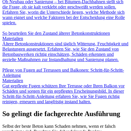
Ob Neubau oder Sanierung – bei Bitumen-Dachbahnen stellt sich
die Frage, ob sie kalt verklebt oder geschweißt werden sollen.
Erfahren Sie, worin die Unterschiede liegen, welche Methode sich
wann eignet und welche Faktoren bei der Entscheidung eine Rolle
spielen.
So beurteilen Sie den Zustand älterer Betonkonstruktionen
Materialien
Ältere Betonkonstruktionen sind täglich Witterung, Feuchtigkeit und
Belastungen ausgesetzt. Erfahren Sie, wie Sie den Zustand von
Betonbauwerken richtig einschätzen, Schäden erkennen und
gezielte Maßnahmen zur Instandhaltung und Sanierung planen.
Pflege von Fugen auf Terrassen und Balkonen: Schritt-für-Schritt-
Anleitung
Materialien
Gut gepflegte Fugen schützen Ihre Terrasse oder Ihren Balkon vor
Schäden und sorgen für ein gepflegtes Erscheinungsbild. In dieser
Schritt-für-Schritt-Anleitung erfahren Sie, wie Sie Fugen richtig
reinigen, erneuern und langfristig instand halten.
So gelingt die fachgerechte Ausführung
Selbst der beste Beton kann Schaden nehmen, wenn er falsch