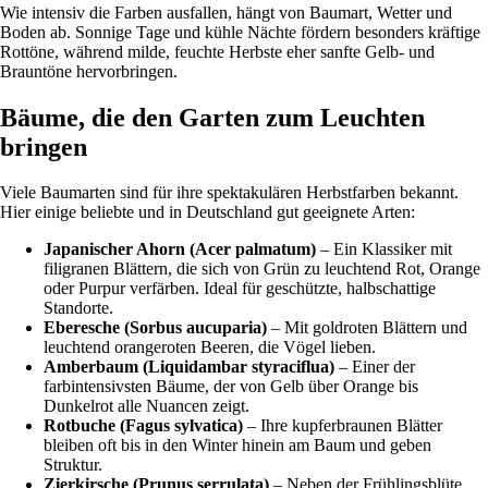
Wie intensiv die Farben ausfallen, hängt von Baumart, Wetter und
Boden ab. Sonnige Tage und kühle Nächte fördern besonders kräftige
Rottöne, während milde, feuchte Herbste eher sanfte Gelb- und
Brauntöne hervorbringen.
Bäume, die den Garten zum Leuchten
bringen
Viele Baumarten sind für ihre spektakulären Herbstfarben bekannt.
Hier einige beliebte und in Deutschland gut geeignete Arten:
Japanischer Ahorn (Acer palmatum)
– Ein Klassiker mit
filigranen Blättern, die sich von Grün zu leuchtend Rot, Orange
oder Purpur verfärben. Ideal für geschützte, halbschattige
Standorte.
Eberesche (Sorbus aucuparia)
– Mit goldroten Blättern und
leuchtend orangeroten Beeren, die Vögel lieben.
Amberbaum (Liquidambar styraciflua)
– Einer der
farbintensivsten Bäume, der von Gelb über Orange bis
Dunkelrot alle Nuancen zeigt.
Rotbuche (Fagus sylvatica)
– Ihre kupferbraunen Blätter
bleiben oft bis in den Winter hinein am Baum und geben
Struktur.
Zierkirsche (Prunus serrulata)
– Neben der Frühlingsblüte