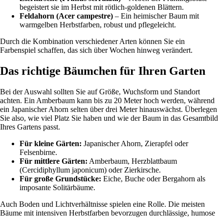
begeistert sie im Herbst mit rötlich-goldenen Blättern.
Feldahorn (Acer campestre)
– Ein heimischer Baum mit
warmgelben Herbstfarben, robust und pflegeleicht.
Durch die Kombination verschiedener Arten können Sie ein
Farbenspiel schaffen, das sich über Wochen hinweg verändert.
Das richtige Bäumchen für Ihren Garten
Bei der Auswahl sollten Sie auf Größe, Wuchsform und Standort
achten. Ein Amberbaum kann bis zu 20 Meter hoch werden, während
ein Japanischer Ahorn selten über drei Meter hinauswächst. Überlegen
Sie also, wie viel Platz Sie haben und wie der Baum in das Gesamtbild
Ihres Gartens passt.
Für kleine Gärten:
Japanischer Ahorn, Zierapfel oder
Felsenbirne.
Für mittlere Gärten:
Amberbaum, Herzblattbaum
(Cercidiphyllum japonicum) oder Zierkirsche.
Für große Grundstücke:
Eiche, Buche oder Bergahorn als
imposante Solitärbäume.
Auch Boden und Lichtverhältnisse spielen eine Rolle. Die meisten
Bäume mit intensiven Herbstfarben bevorzugen durchlässige, humose