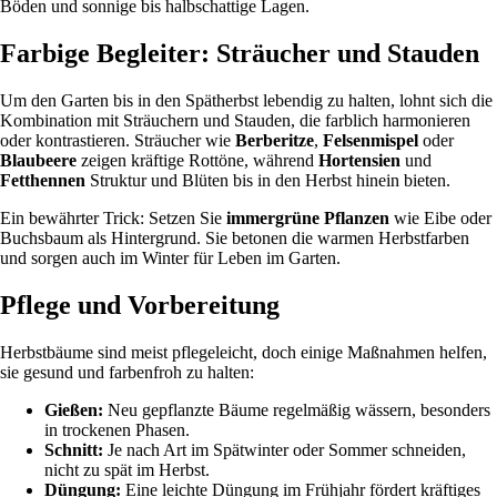
Böden und sonnige bis halbschattige Lagen.
Farbige Begleiter: Sträucher und Stauden
Um den Garten bis in den Spätherbst lebendig zu halten, lohnt sich die
Kombination mit Sträuchern und Stauden, die farblich harmonieren
oder kontrastieren. Sträucher wie
Berberitze
,
Felsenmispel
oder
Blaubeere
zeigen kräftige Rottöne, während
Hortensien
und
Fetthennen
Struktur und Blüten bis in den Herbst hinein bieten.
Ein bewährter Trick: Setzen Sie
immergrüne Pflanzen
wie Eibe oder
Buchsbaum als Hintergrund. Sie betonen die warmen Herbstfarben
und sorgen auch im Winter für Leben im Garten.
Pflege und Vorbereitung
Herbstbäume sind meist pflegeleicht, doch einige Maßnahmen helfen,
sie gesund und farbenfroh zu halten:
Gießen:
Neu gepflanzte Bäume regelmäßig wässern, besonders
in trockenen Phasen.
Schnitt:
Je nach Art im Spätwinter oder Sommer schneiden,
nicht zu spät im Herbst.
Düngung:
Eine leichte Düngung im Frühjahr fördert kräftiges